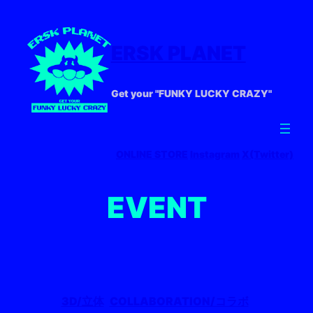
ERSK PLANET
Get your "FUNKY LUCKY CRAZY"
ONLINE STORE
Instagram
X(Twitter)
EVENT
3D/立体
COLLABORATION/コラボ