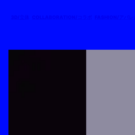
3D/立体
COLLABORATION/コラボ
FASHION/アパレ